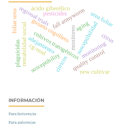
regional trials
ácido giberélico
fall armyworm
foliar urea
urea foliar
pesticides
gusano cogollero
aging
susceptibilidad
rentabilidad social
monitoreo
cultivos transgénicos
citrus
añejamiento
plaguicidas
monitoring
cg-msd
quality control
susceptibility
cítricos
new cultivar
INFORMACIÓN
Para lectores/as
Para autores/as