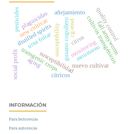
quality control
pesticides
añejamiento
plaguicidas
cultivos transgénicos
new cultivar
gusano cogollero
cg-msd
fall armyworm
distilled spirits
susceptibility
urea foliar
citrus
monitoring
monitoreo
transgenic crops
social profit
susceptibilidad
aging
nuevo cultivar
cítricos
INFORMACIÓN
Para lectores/as
Para autores/as