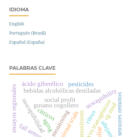
IDIOMA
English
Português (Brasil)
Español (España)
PALABRAS CLAVE
ácido giberélico
pesticides
ensayos regionales
susceptibility
bebidas alcohólicas destiladas
sensores remotos
social profit
susceptibilidad
cultivos transgénicos
cg-msd
gusano cogollero
cítricos
monitoring
citrus
regional trials
monitoreo
aging
añejamiento
fall armyworm