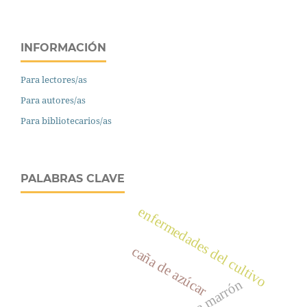
INFORMACIÓN
Para lectores/as
Para autores/as
Para bibliotecarios/as
PALABRAS CLAVE
enfermedades del cultivo
caña de azúcar
roya marrón