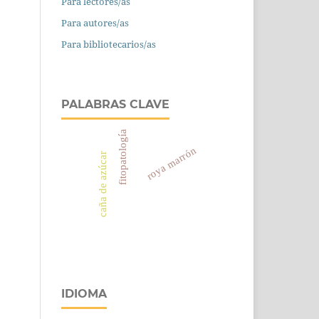
Para lectores/as
Para autores/as
Para bibliotecarios/as
PALABRAS CLAVE
fitopatología
roya marrón
caña de azúcar
IDIOMA