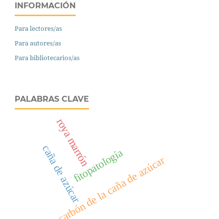
INFORMACIÓN
Para lectores/as
Para autores/as
Para bibliotecarios/as
PALABRAS CLAVE
roya marrón
caña de azúcar
fitopatología
carbón de la caña de azúcar