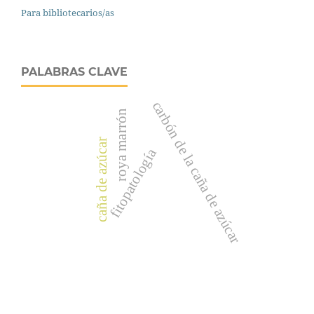
Para bibliotecarios/as
PALABRAS CLAVE
carbón de la caña de azúcar
roya marrón
caña de azúcar
fitopatología