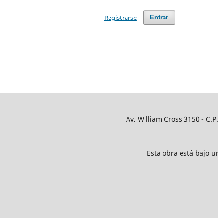
Registrarse
Entrar
Av. William Cross 3150 - C.P
Esta obra está bajo 